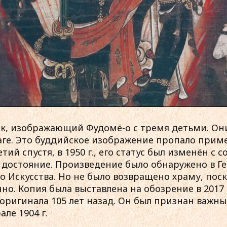
к, изображающий Фудомё-о с тремя детьми. Он
аге. Это буддийское изображение пропало пример
тий спустя, в 1950 г., его статус был изменён с
 достояние. Произведение было обнаружено в Г
о Искусства. Но не было возвращено храму, пос
о. Копия была выставлена на обозрение в 2017 г
ригинала 105 лет назад. Он был признан важн
ле 1904 г.