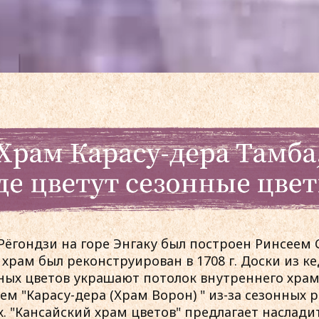
Рёгондзи на горе Энгаку был построен Ринсеем С
рам был реконструирован в 1708 г. Доски из ке
ых цветов украшают потолок внутреннего храм
ем "Карасу-дера (Храм Ворон) " из-за сезонных 
. "Кансайский храм цветов" предлагает наслад