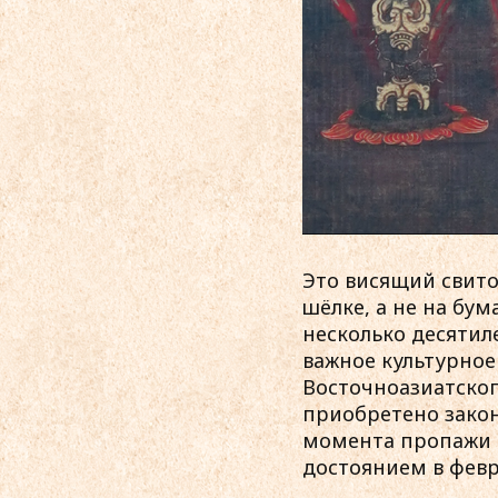
Это висящий свито
шёлке, а не на бум
несколько десятиле
важное культурное
Восточноазиатског
приобретено законн
момента пропажи о
достоянием в февра