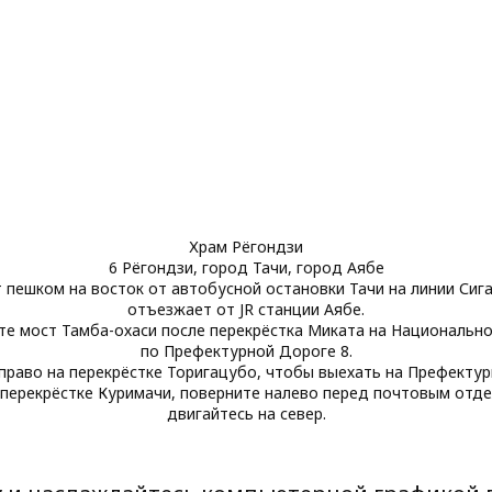
Храм Рёгондзи
6 Рёгондзи, город Тачи, город Аябе
 пешком на восток от автобусной остановки Тачи на линии Сиг
отъезжает от JR станции Аябе.
те мост Тамба-охаси после перекрёстка Миката на Национально
по Префектурной Дороге 8.
право на перекрёстке Торигацубо, чтобы выехать на Префектур
 перекрёстке Куримачи, поверните налево перед почтовым отде
двигайтесь на север.