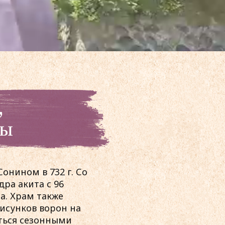
онином в 732 г. Со
дра акита с 96
а. Храм также
рисунков ворон на
иться сезонными