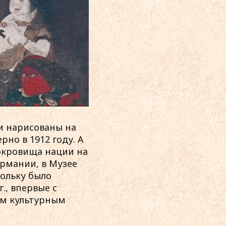
и нарисованы на
но в 1912 году. А
 сокровища нации на
ермании, в Музее
кольку было
., впервые с
ым культурным