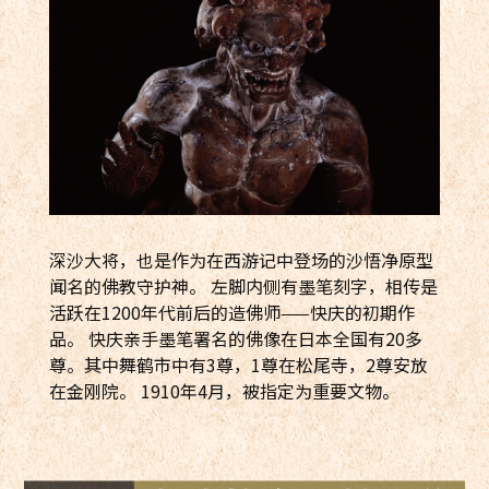
深沙大将，也是作为在西游记中登场的沙悟净原型
闻名的佛教守护神。 左脚内侧有墨笔刻字，相传是
活跃在1200年代前后的造佛师——快庆的初期作
品。 快庆亲手墨笔署名的佛像在日本全国有20多
尊。其中舞鹤市中有3尊，1尊在松尾寺，2尊安放
在金刚院。 1910年4月，被指定为重要文物。