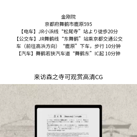
金刚院
京都府舞鹤市鹿原595
【电车】JR小浜线“松尾寺”站より徒歩20分
【公交车】JR舞鹤线“东舞鹤”站乘京都交通公交
车（前往高浜方向）“鹿原”下车，步行 10分钟
【汽车】舞鹤若狭汽车道“舞鹤东”IC起 10分钟
来访森之寺可观赏高清CG